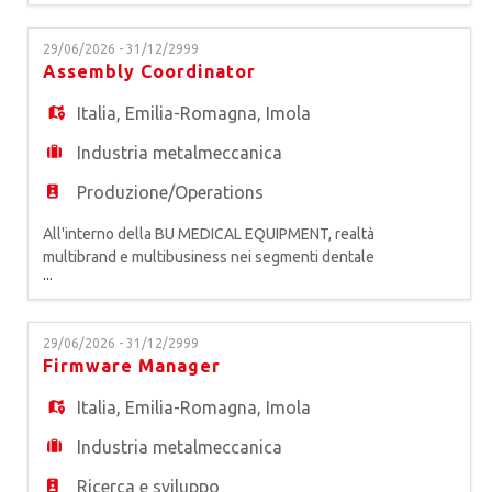
attrezzature odontoiatriche, siamo alla ricerca di
un* MECHANICAL ENGINEER da inserire in
29/06/2026 - 31/12/2999
Tirocinio Extracurriculare. Inserito all'interno del
Assembly Coordinator
team di Ricerca e Sviluppo (R&D) e in costante
affiancamento al Mech
Italia
,
Emilia-Romagna
,
Imola
Industria metalmeccanica
Produzione/Operations
All'interno della BU MEDICAL EQUIPMENT, realtà
multibrand e multibusiness nei segmenti dentale
...
e medicale, primo produttore europeo di
attrezzature odontoiatriche, siamo alla ricerca di
un* Assembly Coordinator. La risorsa ha la
29/06/2026 - 31/12/2999
responsabilità di coordinare le attività produttive
Firmware Manager
del reparto assegnato, garantendo il rispetto dei
tempi di conseg
Italia
,
Emilia-Romagna
,
Imola
Industria metalmeccanica
Ricerca e sviluppo