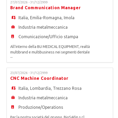
EN
27/07/2026 - 31/12/2999
Tirocinio Extracurriculare. In affiancamento e alle
Brand Communication Manager
dipendenze del Sales Area Manager, la figura
supporterà attivame
Italia
,
Emilia-Romagna
,
Imola
FR
Industria metalmeccanica
IT
Comunicazione/Ufficio stampa
All'interno della BU MEDICAL EQUIPMENT, realtà
multibrand e multibusiness nei segmenti dentale
DE
...
e medicale, primo produttore europeo di
attrezzature odontoiatriche, siamo alla ricerca di
un* BRAND COMMUNICATION MANAGER
ES
23/07/2026 - 31/12/2999
Responsabile della comunicazione, promuove lo
CNC Machine Coordinator
sviluppo della Brand Identity dei marchi della
Business Unit e cura gli elementi d
Italia
,
Lombardia
,
Trezzano Rosa
PT
Industria metalmeccanica
Produzione/Operations
Per la nostra società del gruppo, BioSAFin s.r.l,