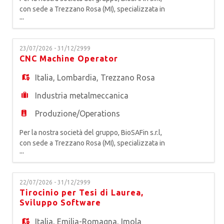
con sede a Trezzano Rosa (MI), specializzata in
...
produzione e vendita di dispositivi medici per
Implantologia e Chirurgia Orale, siamo alla ricerca
di un* CNC MACHINE COORDINATOR La risorsa
23/07/2026 - 31/12/2999
avrà la responsabilità della gestione complessiva
CNC Machine Operator
del reparto di lavorazioni a controllo numerico per
garan
Italia
,
Lombardia
,
Trezzano Rosa
Industria metalmeccanica
Produzione/Operations
Per la nostra società del gruppo, BioSAFin s.r.l,
con sede a Trezzano Rosa (MI), specializzata in
...
produzione e vendita di dispositivi medici per
Implantologia e Chirurgia Orale, siamo alla ricerca
di un* CNC MACHINE OPERATOR Riportando al
22/07/2026 - 31/12/2999
responsabile, si occupa della gestione dei torni
Tirocinio per Tesi di Laurea,
CNC per produrre componenti meccanici di
Sviluppo Software
precisione garant
Italia
,
Emilia-Romagna
,
Imola