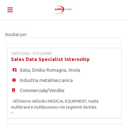
Home
Risultati per:
Offerte
29/07/2026 - 31/12/2999
Sales Data Specialist Internship
di
Carica
Italia
,
Emilia-Romagna
,
Imola
Industria metalmeccanica
lavoro
il
Login
Commerciale/Vendite
. All'interno della BU MEDICAL EQUIPMENT, realtà
CV
Lingua
multibrand e multibusiness nei segmenti dentale
...
e medicale, primo produttore europeo di
attrezzature odontoiatriche, siamo alla ricerca di
un* SALES DATA SPECIALIST da inserire in