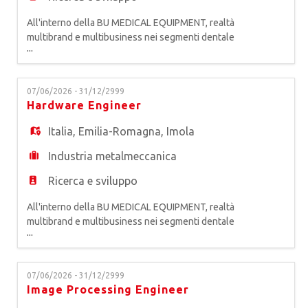
All'interno della BU MEDICAL EQUIPMENT, realtà
multibrand e multibusiness nei segmenti dentale
...
e medicale, primo produttore europeo di
attrezzature odontoiatriche, siamo alla ricerca di
un* FIRMWARE MANAGER. Riportando all'R&D
07/06/2026 - 31/12/2999
Manager, la risorsa sarà responsabile della qualità
Hardware Engineer
della progettazione nel rispetto dei target ricevuti
e condivisi da
Italia
,
Emilia-Romagna
,
Imola
Industria metalmeccanica
Ricerca e sviluppo
All'interno della BU MEDICAL EQUIPMENT, realtà
multibrand e multibusiness nei segmenti dentale
...
e medicale, primo produttore europeo di
attrezzature odontoiatriche, siamo alla ricerca di
un* HARDWARE ENGINEER. La risorsa, a diretto
07/06/2026 - 31/12/2999
riporto del Responsabile Hardware, lavorerà
Image Processing Engineer
all'interno di un team multifunzionale impegnato a