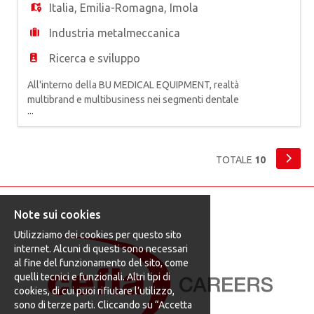
progettare, manutenere e
Italia
,
Emilia-Romagna
,
Imola
Industria metalmeccanica
Ricerca e sviluppo
All'interno della BU MEDICAL EQUIPMENT, realtà
multibrand e multibusiness nei segmenti dentale
...
e medicale, primo produttore europeo di
attrezzature odontoiatriche, siamo alla ricerca di
un* IMAGE PROCESSING ENGINEER. La risorsa si
occuperà dello sviluppare e della progettazione
TOTALE
10
di tecnologie per l'acquisizione, l'analisi e il
processamento di i
Note sui cookies
Utilizziamo dei cookies per questo sito
internet. Alcuni di questi sono necessari
al fine del funzionamento del sito, come
quelli tecnici e funzionali. Altri tipi di
cookies, di cui puoi rifiutare l’utilizzo,
sono di terze parti. Cliccando su “Accetta