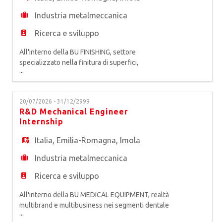
Industria metalmeccanica
Ricerca e sviluppo
All'interno della BU FINISHING, settore
specializzato nella finitura di superfici,
...
produttore di macchine e impianti di verniciatura,
stampa digitale industriale, decorazione e
ricopertura, con progetti "chiavi in mano" per il
20/07/2026 - 31/12/2999
mercato del legno, del vetro, della plastica, della
R&D Mechanical Engineer
ceramica, del fibrocemento, dei materiali
Internship
compositi e del metallo, siam
Italia
,
Emilia-Romagna
,
Imola
Industria metalmeccanica
Ricerca e sviluppo
All'interno della BU MEDICAL EQUIPMENT, realtà
multibrand e multibusiness nei segmenti dentale
...
e medicale, primo produttore europeo di