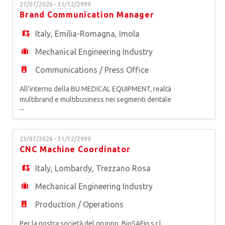
EN
27/07/2026 - 31/12/2999
Tirocinio Extracurriculare. In affiancamento e alle
Brand Communication Manager
dipendenze del Sales Area Manager, la figura
supporterà attivame
Italy
,
Emilia-Romagna
,
Imola
FR
Mechanical Engineering Industry
IT
Communications / Press Office
All'interno della BU MEDICAL EQUIPMENT, realtà
multibrand e multibusiness nei segmenti dentale
DE
...
e medicale, primo produttore europeo di
attrezzature odontoiatriche, siamo alla ricerca di
un* BRAND COMMUNICATION MANAGER
ES
23/07/2026 - 31/12/2999
Responsabile della comunicazione, promuove lo
CNC Machine Coordinator
sviluppo della Brand Identity dei marchi della
Business Unit e cura gli elementi d
Italy
,
Lombardy
,
Trezzano Rosa
PT
Mechanical Engineering Industry
Production / Operations
Per la nostra società del gruppo, BioSAFin s.r.l,