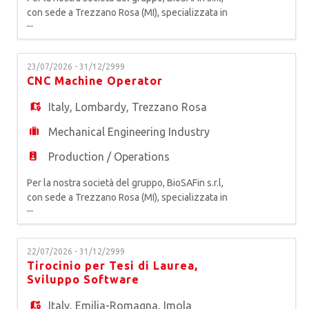
con sede a Trezzano Rosa (MI), specializzata in
...
produzione e vendita di dispositivi medici per
Implantologia e Chirurgia Orale, siamo alla ricerca
di un* CNC MACHINE COORDINATOR La risorsa
23/07/2026 - 31/12/2999
avrà la responsabilità della gestione complessiva
CNC Machine Operator
del reparto di lavorazioni a controllo numerico per
garan
Italy
,
Lombardy
,
Trezzano Rosa
Mechanical Engineering Industry
Production / Operations
Per la nostra società del gruppo, BioSAFin s.r.l,
con sede a Trezzano Rosa (MI), specializzata in
...
produzione e vendita di dispositivi medici per
Implantologia e Chirurgia Orale, siamo alla ricerca
di un* CNC MACHINE OPERATOR Riportando al
22/07/2026 - 31/12/2999
responsabile, si occupa della gestione dei torni
Tirocinio per Tesi di Laurea,
CNC per produrre componenti meccanici di
Sviluppo Software
precisione garant
Italy
,
Emilia-Romagna
,
Imola