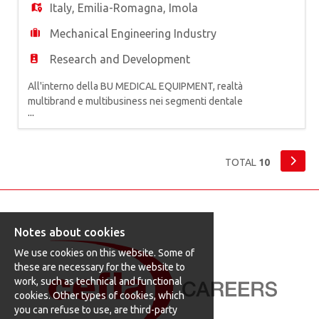
progettare, manutenere e
Italy
,
Emilia-Romagna
,
Imola
Mechanical Engineering Industry
Research and Development
All'interno della BU MEDICAL EQUIPMENT, realtà
multibrand e multibusiness nei segmenti dentale
...
e medicale, primo produttore europeo di
attrezzature odontoiatriche, siamo alla ricerca di
un* IMAGE PROCESSING ENGINEER. La risorsa si
occuperà dello sviluppare e della progettazione
TOTAL
10
di tecnologie per l'acquisizione, l'analisi e il
processamento di i
Notes about cookies
We use cookies on this website. Some of
these are necessary for the website to
work, such as technical and functional
cookies. Other types of cookies, which
you can refuse to use, are third-party