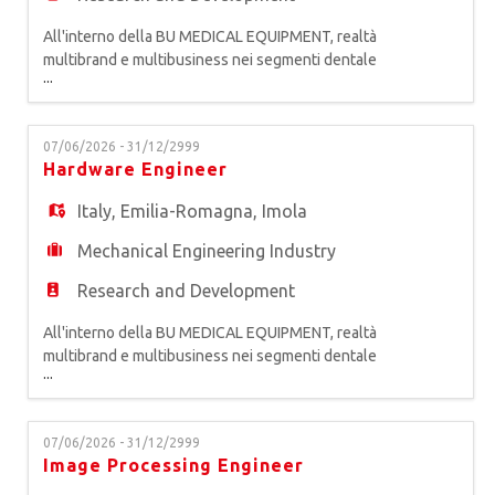
All'interno della BU MEDICAL EQUIPMENT, realtà
multibrand e multibusiness nei segmenti dentale
...
e medicale, primo produttore europeo di
attrezzature odontoiatriche, siamo alla ricerca di
un* FIRMWARE MANAGER. Riportando all'R&D
07/06/2026 - 31/12/2999
Manager, la risorsa sarà responsabile della qualità
Hardware Engineer
della progettazione nel rispetto dei target ricevuti
e condivisi da
Italy
,
Emilia-Romagna
,
Imola
Mechanical Engineering Industry
Research and Development
All'interno della BU MEDICAL EQUIPMENT, realtà
multibrand e multibusiness nei segmenti dentale
...
e medicale, primo produttore europeo di
attrezzature odontoiatriche, siamo alla ricerca di
un* HARDWARE ENGINEER. La risorsa, a diretto
07/06/2026 - 31/12/2999
riporto del Responsabile Hardware, lavorerà
Image Processing Engineer
all'interno di un team multifunzionale impegnato a