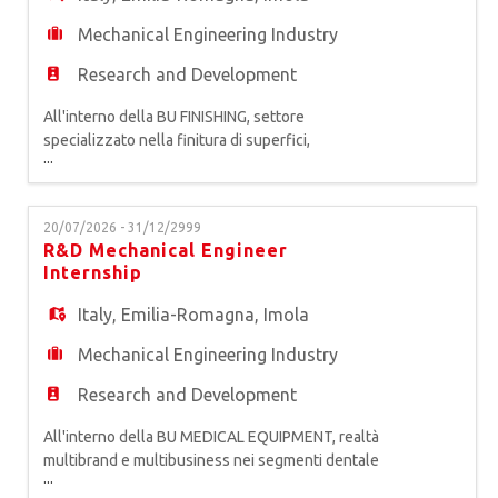
Mechanical Engineering Industry
Research and Development
All'interno della BU FINISHING, settore
specializzato nella finitura di superfici,
...
produttore di macchine e impianti di verniciatura,
stampa digitale industriale, decorazione e
ricopertura, con progetti "chiavi in mano" per il
20/07/2026 - 31/12/2999
mercato del legno, del vetro, della plastica, della
R&D Mechanical Engineer
ceramica, del fibrocemento, dei materiali
Internship
compositi e del metallo, siam
Italy
,
Emilia-Romagna
,
Imola
Mechanical Engineering Industry
Research and Development
All'interno della BU MEDICAL EQUIPMENT, realtà
multibrand e multibusiness nei segmenti dentale
...
e medicale, primo produttore europeo di