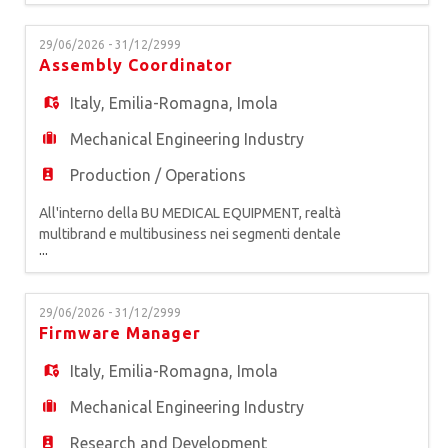
attrezzature odontoiatriche, siamo alla ricerca di
un* MECHANICAL ENGINEER da inserire in
29/06/2026 - 31/12/2999
Tirocinio Extracurriculare. Inserito all'interno del
Assembly Coordinator
team di Ricerca e Sviluppo (R&D) e in costante
affiancamento al Mech
Italy
,
Emilia-Romagna
,
Imola
Mechanical Engineering Industry
Production / Operations
All'interno della BU MEDICAL EQUIPMENT, realtà
multibrand e multibusiness nei segmenti dentale
...
e medicale, primo produttore europeo di
attrezzature odontoiatriche, siamo alla ricerca di
un* Assembly Coordinator. La risorsa ha la
29/06/2026 - 31/12/2999
responsabilità di coordinare le attività produttive
Firmware Manager
del reparto assegnato, garantendo il rispetto dei
tempi di conseg
Italy
,
Emilia-Romagna
,
Imola
Mechanical Engineering Industry
Research and Development