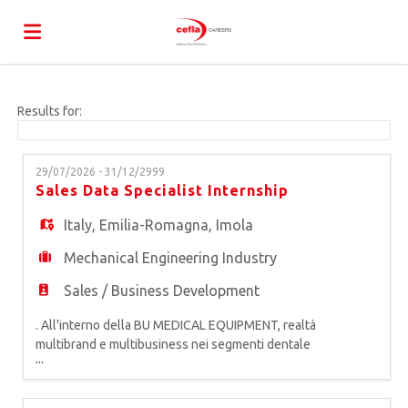
Home
Results for:
Job
29/07/2026 - 31/12/2999
Sales Data Specialist Internship
list
Upload
Italy
,
Emilia-Romagna
,
Imola
Mechanical Engineering Industry
your
Login
Sales / Business Development
. All'interno della BU MEDICAL EQUIPMENT, realtà
CV
Language
multibrand e multibusiness nei segmenti dentale
...
e medicale, primo produttore europeo di
attrezzature odontoiatriche, siamo alla ricerca di
un* SALES DATA SPECIALIST da inserire in