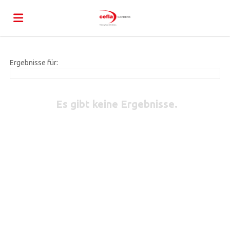
Home
Ergebnisse für:
Stellen
Es gibt keine Ergebnisse.
Lebenslauf
hochladen
Anmelden
Sprache