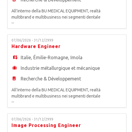
All'interno della BU MEDICAL EQUIPMENT, realtà
multibrand e multibusiness nei segmenti dentale
...
e medicale, primo produttore europeo di
attrezzature odontoiatriche, siamo alla ricerca di
un* FIRMWARE MANAGER. Riportando all'R&D
07/06/2026 - 31/12/2999
Manager, la risorsa sarà responsabile della qualità
Hardware Engineer
della progettazione nel rispetto dei target ricevuti
e condivisi da
Italie
,
Émilie-Romagne
,
Imola
Industrie métallurgique et mécanique
Recherche & Développement
All'interno della BU MEDICAL EQUIPMENT, realtà
multibrand e multibusiness nei segmenti dentale
...
e medicale, primo produttore europeo di
attrezzature odontoiatriche, siamo alla ricerca di
un* HARDWARE ENGINEER. La risorsa, a diretto
07/06/2026 - 31/12/2999
riporto del Responsabile Hardware, lavorerà
Image Processing Engineer
all'interno di un team multifunzionale impegnato a