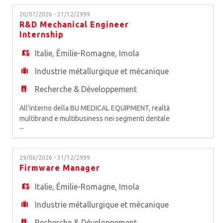
EN
ricopertura, con progetti "chiavi in mano" per il
20/07/2026 - 31/12/2999
mercato del legno, del vetro, della plastica, della
R&D Mechanical Engineer
ceramica, del fibrocemento, dei materiali
Internship
FR
compositi e del metallo, siam
Italie
,
Émilie-Romagne
,
Imola
IT
Industrie métallurgique et mécanique
Recherche & Développement
DE
All'interno della BU MEDICAL EQUIPMENT, realtà
multibrand e multibusiness nei segmenti dentale
...
e medicale, primo produttore europeo di
ES
attrezzature odontoiatriche, siamo alla ricerca di
un* MECHANICAL ENGINEER da inserire in
29/06/2026 - 31/12/2999
Tirocinio Extracurriculare. Inserito all'interno del
Firmware Manager
team di Ricerca e Sviluppo (R&D) e in costante
PT
affiancamento al Mech
Italie
,
Émilie-Romagne
,
Imola
Industrie métallurgique et mécanique
Recherche & Développement