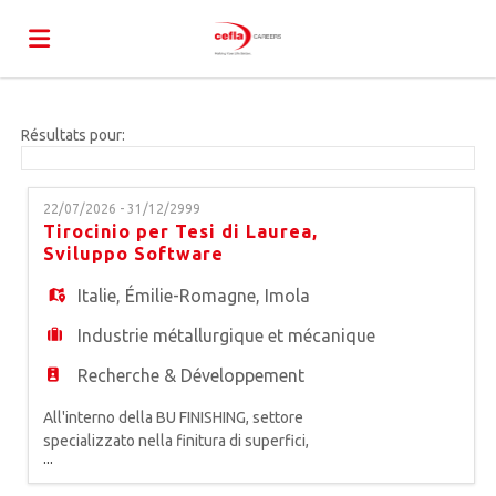
Accueil
Résultats pour:
Emplois
22/07/2026 - 31/12/2999
Tirocinio per Tesi di Laurea,
Sviluppo Software
Déposez
Italie
,
Émilie-Romagne
,
Imola
Industrie métallurgique et mécanique
votre
Connexion
Recherche & Développement
All'interno della BU FINISHING, settore
CV
Langue
specializzato nella finitura di superfici,
...
produttore di macchine e impianti di verniciatura,
stampa digitale industriale, decorazione e