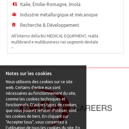
progettare, manutenere e
Italie
,
Émilie-Romagne
,
Imola
Industrie métallurgique et mécanique
Recherche & Développement
All'interno della BU MEDICAL EQUIPMENT, realtà
multibrand e multibusiness nei segmenti dentale
...
e medicale, primo produttore europeo di
attrezzature odontoiatriche, siamo alla ricerca di
un* IMAGE PROCESSING ENGINEER. La risorsa si
occuperà dello sviluppare e della progettazione
di tecnologie per l'acquisizione, l'analisi e il
Notes sur les cookies
processamento di i
Nous utilisons des cookies sur ce site
web. Certains d'entre eux sont
nécessaires au fonctionnement du site,
comme les cookies techniques et
fonctionnels. D'autres types de cookies,
que vous pouvez refuser d'utiliser, sont
les cookies de tiers. En cliquant sur
"Accepter tous", vous consentez à
l'utilisation de tous les cookies du site. En