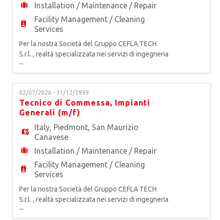
Installation / Maintenance / Repair
Facility Management / Cleaning
Services
Per la nostra Società del Gruppo CEFLA TECH
S.r.l. , realtà specializzata nei servizi di ingegneria
...
di manutenzione e facility management per
impianti produttivi, tecnologici e industriali, siamo
alla ricerca di un* AUTOMATION ENGINEER La
02/07/2026 - 31/12/2999
risorsa assicura la gestione tecnica dei progetti di
Tecnico di Commessa, Impianti
automazione industriale per nuove iniziative e
Generali (m/f)
miglior
Italy
,
Piedmont
,
San Maurizio
Canavese
Installation / Maintenance / Repair
Facility Management / Cleaning
Services
Per la nostra Società del Gruppo CEFLA TECH
S.r.l. , realtà specializzata nei servizi di ingegneria
...
di manutenzione e facility management per