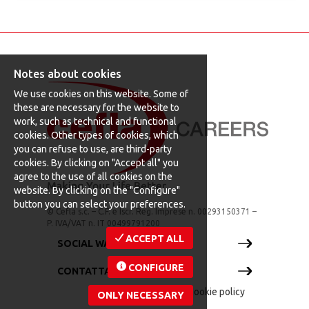
impianti produttivi, tecnologici e industriali, siamo
alla ricerca di un* TECNIC* DI COMMESSA Alle
dirette dipendenze del Service/Site Manager, si
occupa delle attività relative alla preventivazione
e ges
Notes about cookies
We use cookies on this website. Some of
these are necessary for the website to
work, such as technical and functional
cookies. Other types of cookies, which
you can refuse to use, are third-party
cookies. By clicking on "Accept all" you
agree to the use of all cookies on the
website. By clicking on the "Configure"
button you can select your preferences.
© Cefla s.c. – C.F. e Iscr. Reg. Imprese n. 00293150371 –
P. IVA/VAT n. IT 00499791200
ACCEPT ALL
SOCIAL WALL
CONFIGURE
CONTATTACI
Privacy policy
|
Cookie policy
ONLY NECESSARY