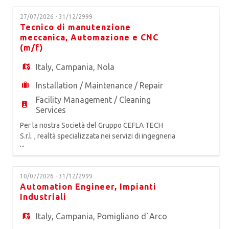
EN
alla ricerca di un* TECNICO
27/07/2026 - 31/12/2999
FRIGORISTA per impianti frigoriferi industriali
Tecnico di manutenzione
Coordinato dal Site Manager esegue le attività di
FR
meccanica, Automazione e CNC
manutenzione sugli impia
(m/f)
Italy
,
Campania
,
Nola
IT
Installation / Maintenance / Repair
Facility Management / Cleaning
DE
Services
Per la nostra Società del Gruppo CEFLA TECH
S.r.l. , realtà specializzata nei servizi di ingegneria
ES
...
di manutenzione e facility management per
impianti produttivi, tecnologici e industriali, siamo
alla ricerca di un* Tecnico/a di Manutenzione
PT
10/07/2026 - 31/12/2999
Meccanica per Impianti Produttivi. Coordinato dal
Automation Engineer, Impianti
Site Manager esegue le attività di manutenzione
Industriali
sugli
Italy
,
Campania
,
Pomigliano d`Arco