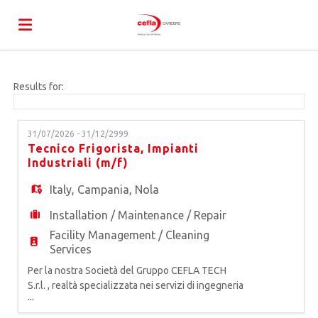
Home
Results for:
Job
31/07/2026 - 31/12/2999
Tecnico Frigorista, Impianti
Industriali (m/f)
list
Upload
Italy
,
Campania
,
Nola
Installation / Maintenance / Repair
your
Login
Facility Management / Cleaning
Services
CV
Language
Per la nostra Società del Gruppo CEFLA TECH
S.r.l. , realtà specializzata nei servizi di ingegneria
...
di manutenzione e facility management per
impianti produttivi, tecnologici e industriali, siamo