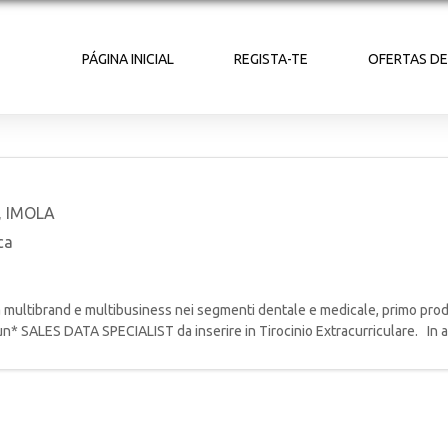
PÁGINA INICIAL
REGISTA-TE
OFERTAS D
,
IMOLA
ca
 multibrand e multibusiness nei segmenti dentale e medicale, primo pro
 un* SALES DATA SPECIALIST da inserire in Tirocinio Extracurriculare. In 
porterà attivame