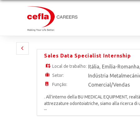
Sales Data Specialist Internship
Local de trabalho:
Itália
,
Emília-Romanha
Setor:
Indústria Metalmecáni
Função:
Comercial/Vendas
. All'interno della BU MEDICAL EQUIPMENT, realtà
attrezzature odontoiatriche, siamo alla ricerca di
...
dipendenze del Sales Area Manager, la figura sup