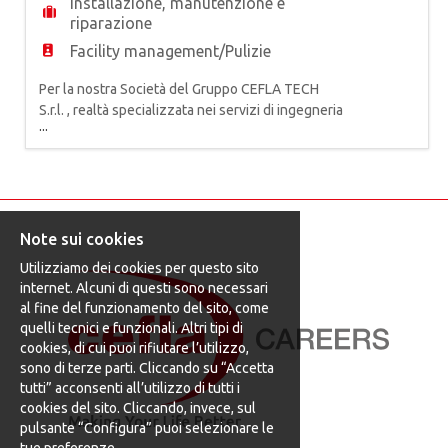
Installazione, manutenzione e
riparazione
Facility management/Pulizie
Per la nostra Società del Gruppo CEFLA TECH
S.r.l. , realtà specializzata nei servizi di ingegneria
...
di manutenzione e facility management per
impianti produttivi, tecnologici e industriali, siamo
alla ricerca di un* AUTOMATION ENGINEER La
risorsa assicura la gestione tecnica dei progetti di
automazione industriale per nuove iniziative e
miglior
Note sui cookies
Utilizziamo dei cookies per questo sito
internet. Alcuni di questi sono necessari
al fine del funzionamento del sito, come
quelli tecnici e funzionali. Altri tipi di
cookies, di cui puoi rifiutare l’utilizzo,
sono di terze parti. Cliccando su “Accetta
tutti” acconsenti all’utilizzo di tutti i
cookies del sito. Cliccando, invece, sul
pulsante “Configura” puoi selezionare le