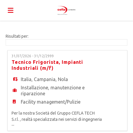
Home
Risultati per:
Offerte
31/07/2026 - 31/12/2999
Tecnico Frigorista, Impianti
Industriali (m/f)
di
Carica
Italia
,
Campania
,
Nola
Installazione, manutenzione e
lavoro
il
Login
riparazione
Facility management/Pulizie
CV
Lingua
Per la nostra Società del Gruppo CEFLA TECH
S.r.l. , realtà specializzata nei servizi di ingegneria
...
di manutenzione e facility management per
impianti produttivi, tecnologici e industriali, siamo