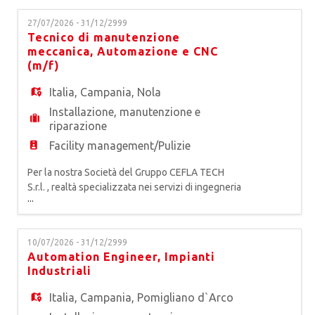
EN
alla ricerca di un* TECNICO
27/07/2026 - 31/12/2999
FRIGORISTA per impianti frigoriferi industriali
Tecnico di manutenzione
Coordinato dal Site Manager esegue le attività di
FR
meccanica, Automazione e CNC
manutenzione sugli impia
(m/f)
Italia
,
Campania
,
Nola
IT
Installazione, manutenzione e
riparazione
DE
Facility management/Pulizie
Per la nostra Società del Gruppo CEFLA TECH
S.r.l. , realtà specializzata nei servizi di ingegneria
ES
...
di manutenzione e facility management per
impianti produttivi, tecnologici e industriali, siamo
alla ricerca di un* Tecnico/a di Manutenzione
PT
10/07/2026 - 31/12/2999
Meccanica per Impianti Produttivi. Coordinato dal
Automation Engineer, Impianti
Site Manager esegue le attività di manutenzione
Industriali
sugli
Italia
,
Campania
,
Pomigliano d`Arco