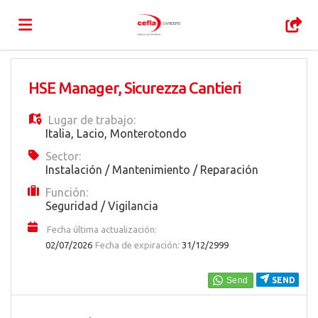
Home
HSE Manager, Sicurezza Cantieri
Lugar de trabajo:
Lista
Italia
,
Lacio
,
Monterotondo
Sector:
Instalación / Mantenimiento / Reparación
ofertas
Subir
Función:
Seguridad / Vigilancia
de
CV
Acceso
Fecha última actualización:
02/07/2026
Fecha de expiración:
31/12/2999
trabajo
Idioma
SEND